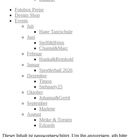
Fotobox Preise
Design Shop
Events
Juli
Hage Tanzschule
Juni
Steffi&Björn
Chantal&Marc
Februar
Hanka&Reinhold
Januar
Sportlerball 2026
Dezember
Timon
Stehparty25
Oktober
Johanna&Gerrit
September
Marlene
August
Meike & Torsten
Edzards
Dieser Inhalt ist passwortgeschützt. Um ihn anzuzeigen, gib bitte