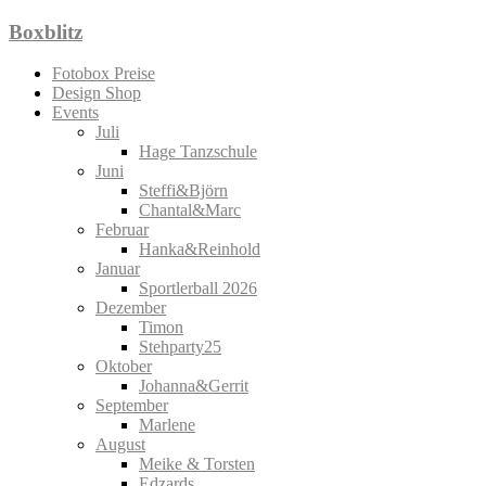
Zum
Boxblitz
Inhalt
springen
Fotobox Preise
Design Shop
Events
Juli
Hage Tanzschule
Juni
Steffi&Björn
Chantal&Marc
Februar
Hanka&Reinhold
Januar
Sportlerball 2026
Dezember
Timon
Stehparty25
Oktober
Johanna&Gerrit
September
Marlene
August
Meike & Torsten
Edzards