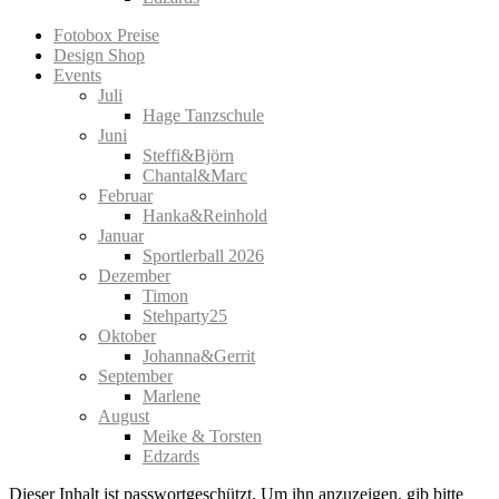
Fotobox Preise
Design Shop
Events
Juli
Hage Tanzschule
Juni
Steffi&Björn
Chantal&Marc
Februar
Hanka&Reinhold
Januar
Sportlerball 2026
Dezember
Timon
Stehparty25
Oktober
Johanna&Gerrit
September
Marlene
August
Meike & Torsten
Edzards
Dieser Inhalt ist passwortgeschützt. Um ihn anzuzeigen, gib bitte