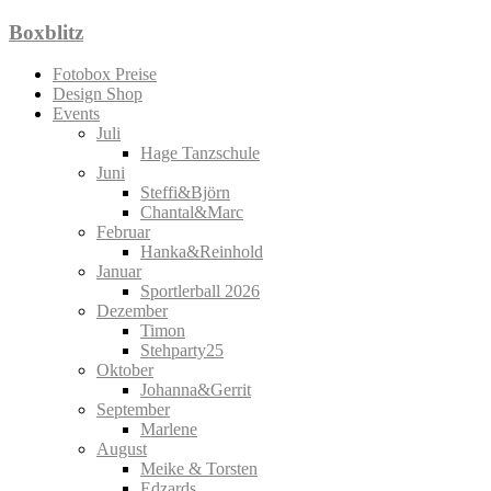
Zum
Boxblitz
Inhalt
springen
Fotobox Preise
Design Shop
Events
Juli
Hage Tanzschule
Juni
Steffi&Björn
Chantal&Marc
Februar
Hanka&Reinhold
Januar
Sportlerball 2026
Dezember
Timon
Stehparty25
Oktober
Johanna&Gerrit
September
Marlene
August
Meike & Torsten
Edzards