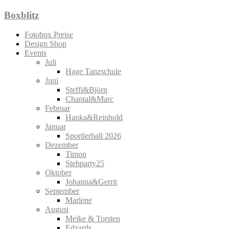
Zum
Boxblitz
Inhalt
springen
Fotobox Preise
Design Shop
Events
Juli
Hage Tanzschule
Juni
Steffi&Björn
Chantal&Marc
Februar
Hanka&Reinhold
Januar
Sportlerball 2026
Dezember
Timon
Stehparty25
Oktober
Johanna&Gerrit
September
Marlene
August
Meike & Torsten
Edzards