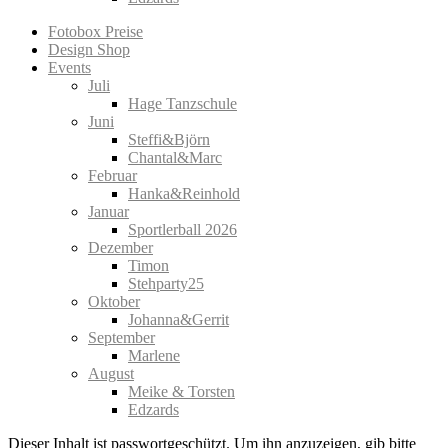
Fotobox Preise
Design Shop
Events
Juli
Hage Tanzschule
Juni
Steffi&Björn
Chantal&Marc
Februar
Hanka&Reinhold
Januar
Sportlerball 2026
Dezember
Timon
Stehparty25
Oktober
Johanna&Gerrit
September
Marlene
August
Meike & Torsten
Edzards
Dieser Inhalt ist passwortgeschützt. Um ihn anzuzeigen, gib bitte