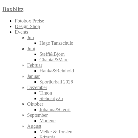
Zum
Boxblitz
Inhalt
springen
Fotobox Preise
Design Shop
Events
Juli
Hage Tanzschule
Juni
Steffi&Björn
Chantal&Marc
Februar
Hanka&Reinhold
Januar
Sportlerball 2026
Dezember
Timon
Stehparty25
Oktober
Johanna&Gerrit
September
Marlene
August
Meike & Torsten
Edzards