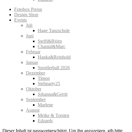
Fotobox Preise
Design Shop
Events
Juli
Hage Tanzschule
Juni
Steffi&Björn
Chantal&Marc
Februar
Hanka&Reinhold
Januar
Sportlerball 2026
Dezember
Timon
Stehparty25
Oktober
Johanna&Gerrit
September
Marlene
August
Meike & Torsten
Edzards
Dieser Inhalt ist passwortgeschützt. Um ihn anzuzeigen, gib bitte