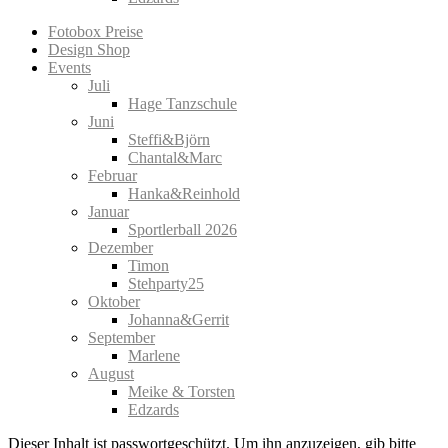
Fotobox Preise
Design Shop
Events
Juli
Hage Tanzschule
Juni
Steffi&Björn
Chantal&Marc
Februar
Hanka&Reinhold
Januar
Sportlerball 2026
Dezember
Timon
Stehparty25
Oktober
Johanna&Gerrit
September
Marlene
August
Meike & Torsten
Edzards
Dieser Inhalt ist passwortgeschützt. Um ihn anzuzeigen, gib bitte