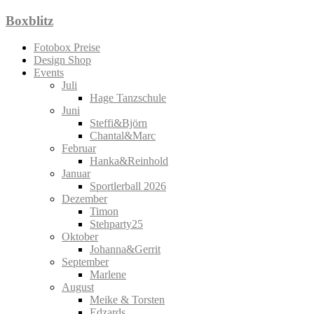
Zum
Boxblitz
Inhalt
springen
Fotobox Preise
Design Shop
Events
Juli
Hage Tanzschule
Juni
Steffi&Björn
Chantal&Marc
Februar
Hanka&Reinhold
Januar
Sportlerball 2026
Dezember
Timon
Stehparty25
Oktober
Johanna&Gerrit
September
Marlene
August
Meike & Torsten
Edzards