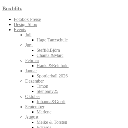
Zum
Boxblitz
Inhalt
springen
Fotobox Preise
Design Shop
Events
Juli
Hage Tanzschule
Juni
Steffi&Björn
Chantal&Marc
Februar
Hanka&Reinhold
Januar
Sportlerball 2026
Dezember
Timon
Stehparty25
Oktober
Johanna&Gerrit
September
Marlene
August
Meike & Torsten
Edzards