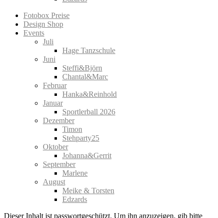
Fotobox Preise
Design Shop
Events
Juli
Hage Tanzschule
Juni
Steffi&Björn
Chantal&Marc
Februar
Hanka&Reinhold
Januar
Sportlerball 2026
Dezember
Timon
Stehparty25
Oktober
Johanna&Gerrit
September
Marlene
August
Meike & Torsten
Edzards
Dieser Inhalt ist passwortgeschützt. Um ihn anzuzeigen, gib bitte