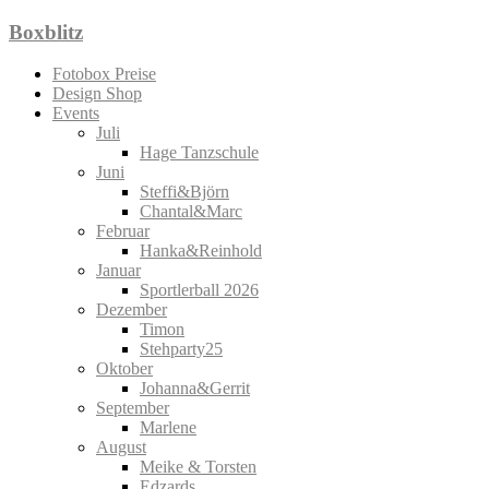
Zum
Boxblitz
Inhalt
springen
Fotobox Preise
Design Shop
Events
Juli
Hage Tanzschule
Juni
Steffi&Björn
Chantal&Marc
Februar
Hanka&Reinhold
Januar
Sportlerball 2026
Dezember
Timon
Stehparty25
Oktober
Johanna&Gerrit
September
Marlene
August
Meike & Torsten
Edzards