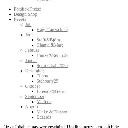
Fotobox Preise
Design Shop
Events
Juli
Hage Tanzschule
Juni
Steffi&Björn
Chantal&Marc
Februar
Hanka&Reinhold
Januar
Sportlerball 2026
Dezember
Timon
Stehparty25
Oktober
Johanna&Gerrit
September
Marlene
August
Meike & Torsten
Edzards
Dieser Inhalt ist passwortgeschützt. Um ihn anzuzeigen, gib bitte