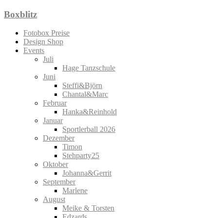
Zum
Boxblitz
Inhalt
springen
Fotobox Preise
Design Shop
Events
Juli
Hage Tanzschule
Juni
Steffi&Björn
Chantal&Marc
Februar
Hanka&Reinhold
Januar
Sportlerball 2026
Dezember
Timon
Stehparty25
Oktober
Johanna&Gerrit
September
Marlene
August
Meike & Torsten
Edzards