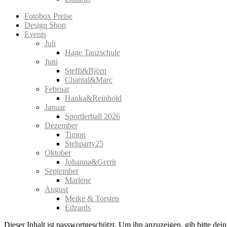
Fotobox Preise
Design Shop
Events
Juli
Hage Tanzschule
Juni
Steffi&Björn
Chantal&Marc
Februar
Hanka&Reinhold
Januar
Sportlerball 2026
Dezember
Timon
Stehparty25
Oktober
Johanna&Gerrit
September
Marlene
August
Meike & Torsten
Edzards
Dieser Inhalt ist passwortgeschützt. Um ihn anzuzeigen, gib bitte dei