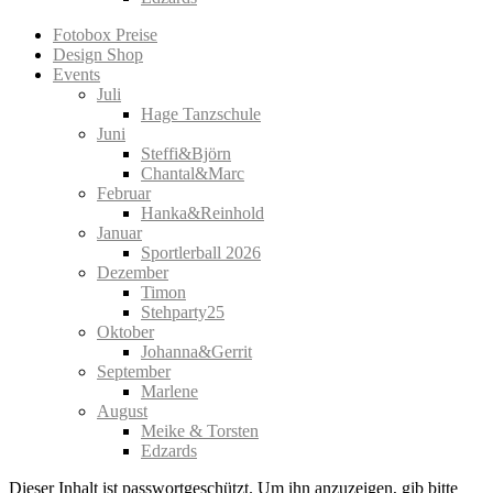
Fotobox Preise
Design Shop
Events
Juli
Hage Tanzschule
Juni
Steffi&Björn
Chantal&Marc
Februar
Hanka&Reinhold
Januar
Sportlerball 2026
Dezember
Timon
Stehparty25
Oktober
Johanna&Gerrit
September
Marlene
August
Meike & Torsten
Edzards
Dieser Inhalt ist passwortgeschützt. Um ihn anzuzeigen, gib bitte