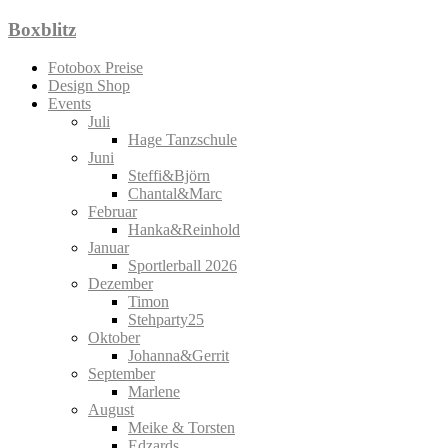
Zum
Boxblitz
Inhalt
springen
Fotobox Preise
Design Shop
Events
Juli
Hage Tanzschule
Juni
Steffi&Björn
Chantal&Marc
Februar
Hanka&Reinhold
Januar
Sportlerball 2026
Dezember
Timon
Stehparty25
Oktober
Johanna&Gerrit
September
Marlene
August
Meike & Torsten
Edzards