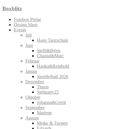
Zum
Boxblitz
Inhalt
springen
Fotobox Preise
Design Shop
Events
Juli
Hage Tanzschule
Juni
Steffi&Björn
Chantal&Marc
Februar
Hanka&Reinhold
Januar
Sportlerball 2026
Dezember
Timon
Stehparty25
Oktober
Johanna&Gerrit
September
Marlene
August
Meike & Torsten
Edzards