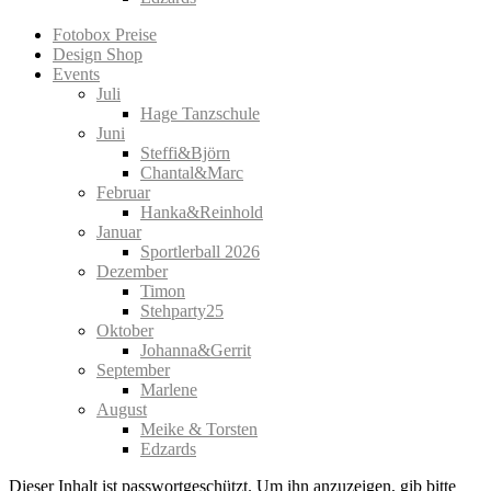
Fotobox Preise
Design Shop
Events
Juli
Hage Tanzschule
Juni
Steffi&Björn
Chantal&Marc
Februar
Hanka&Reinhold
Januar
Sportlerball 2026
Dezember
Timon
Stehparty25
Oktober
Johanna&Gerrit
September
Marlene
August
Meike & Torsten
Edzards
Dieser Inhalt ist passwortgeschützt. Um ihn anzuzeigen, gib bitte