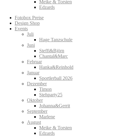
Meike & Torsten
Edzards
Fotobox Preise
Design Shop
Events
Juli
Hage Tanzschule
Juni
Steffi&Björn
Chantal&Marc
Februar
Hanka&Reinhold
Januar
Sportlerball 2026
Dezember
Timon
Stehparty25
Oktober
Johanna&Gerrit
September
Marlene
August
Meike & Torsten
Edzards