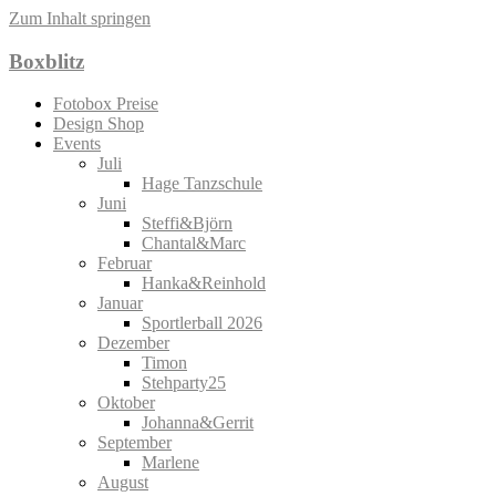
Zum Inhalt springen
Boxblitz
Fotobox Preise
Design Shop
Events
Juli
Hage Tanzschule
Juni
Steffi&Björn
Chantal&Marc
Februar
Hanka&Reinhold
Januar
Sportlerball 2026
Dezember
Timon
Stehparty25
Oktober
Johanna&Gerrit
September
Marlene
August