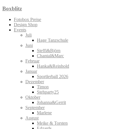
Zum
Boxblitz
Inhalt
springen
Fotobox Preise
Design Shop
Events
Juli
Hage Tanzschule
Juni
Steffi&Björn
Chantal&Marc
Februar
Hanka&Reinhold
Januar
Sportlerball 2026
Dezember
Timon
Stehparty25
Oktober
Johanna&Gerrit
September
Marlene
August
Meike & Torsten
Edzards